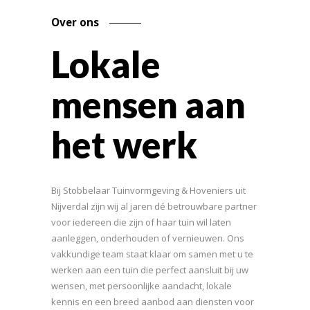
Over ons
Lokale
mensen aan
het werk
Bij Stobbelaar Tuinvormgeving & Hoveniers uit
Nijverdal zijn wij al jaren dé betrouwbare partner
voor iedereen die zijn of haar tuin wil laten
aanleggen, onderhouden of vernieuwen. Ons
vakkundige team staat klaar om samen met u te
werken aan een tuin die perfect aansluit bij uw
wensen, met persoonlijke aandacht, lokale
kennis en een breed aanbod aan diensten voor